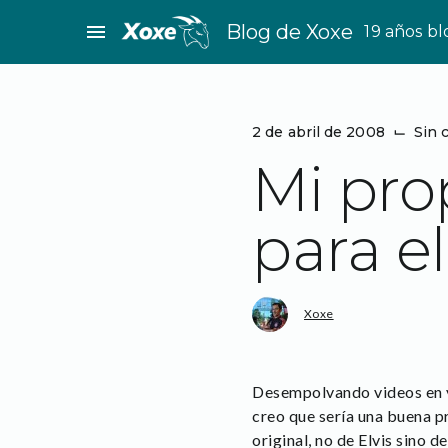
Saltar
menu
Blog de Xoxe
19 años b
al
contenido
2 de abril de 2008
⌙
Sin 
Mi pro
para e
Xoxe
Desempolvando videos en yo
creo que sería una buena pr
original, no de Elvis sino d