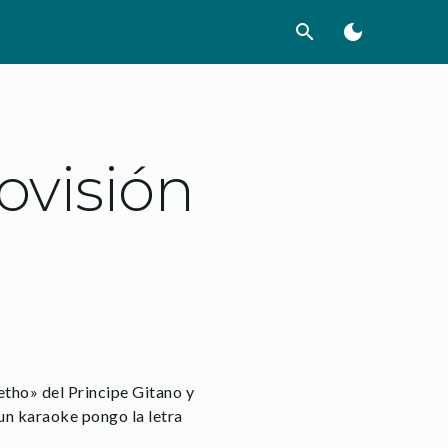
search
dark_mode
ovisión
tho» del Principe Gitano y
 un karaoke pongo la letra