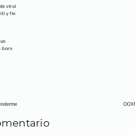
de strui
ti y fin
mun
s born
renderme
OOXM
omentario