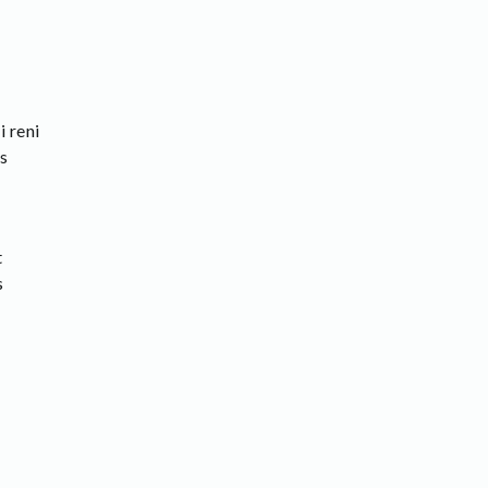
i reni
us
t
s