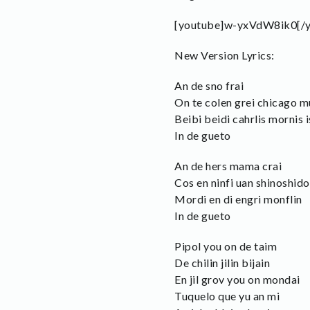
[youtube]w-yxVdW8ik0[/y
New Version Lyrics:
An de sno frai
On te colen grei chicago m
Beibi beidi cahrlis mornis i
In de gueto
An de hers mama crai
Cos en ninfi uan shinoshido
Mordi en di engri monflin
In de gueto
Pipol you on de taim
De chilin jilin bijain
En jil grov you on mondai
Tuquelo que yu an mi