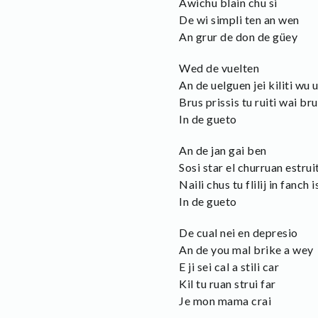
Awichu blain chu si
De wi simpli ten an wen
An grur de don de güey
Wed de vuelten
An de uelguen jei kiliti wu u
Brus prissis tu ruiti wai br
In de gueto
An de jan gai ben
Sosi star el churruan estrui
Naili chus tu flilij in fanch i
In de gueto
De cual nei en depresio
An de you mal brike a wey
E ji sei cal a stili car
Kil tu ruan strui far
Je mon mama crai