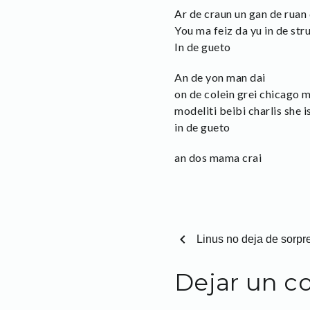
Ar de craun un gan de ruan 
You ma feiz da yu in de strui
In de gueto
An de yon man dai
on de colein grei chicago 
modeliti beibi charlis she i
in de gueto
an dos mama crai
chevron_left
Linus no deja de sorp
Dejar un c