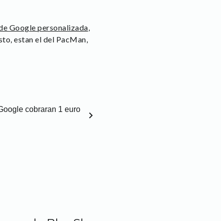
de Google personalizada
,
usto, estan el del PacMan,
Google cobraran 1 euro
chevron_right