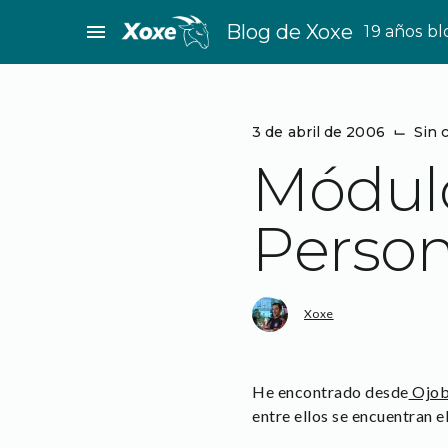
Saltar
menu
Blog de Xoxe
19 años b
al
contenido
3 de abril de 2006
⌙
Sin 
Módulo
Person
Xoxe
He encontrado desde
Ojob
entre ellos se encuentran e