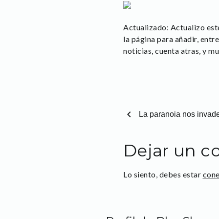
Actualizado: Actualizo est
la página para añadir, entr
noticias, cuenta atras, y m
chevron_left
La paranoia nos invad
Dejar un c
Lo siento, debes estar
con