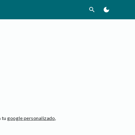
search
dark_mode
a tu
google personalizado
,