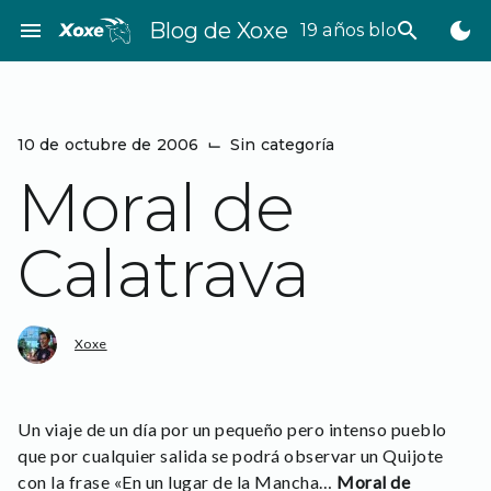
Saltar
menu
Blog de Xoxe
search
dark_mode
19 años bloggeando
al
contenido
10 de octubre de 2006
⌙
Sin categoría
Moral de
Calatrava
Xoxe
Un viaje de un día por un pequeño pero intenso pueblo
que por cualquier salida se podrá observar un Quijote
con la frase «En un lugar de la Mancha…
Moral de