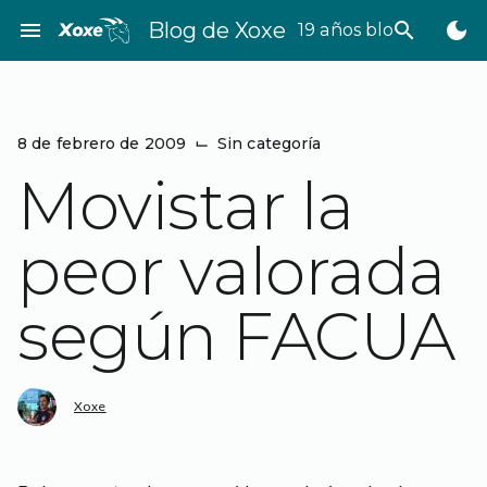
Saltar
menu
Blog de Xoxe
search
dark_mode
19 años bloggeando
al
contenido
8 de febrero de 2009
⌙
Sin categoría
Movistar la
peor valorada
según FACUA
Xoxe