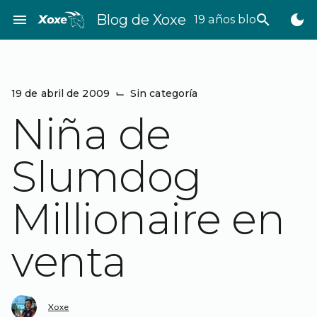
Saltar
menu
Blog de Xoxe
search
dark_mode
19 años bloggeando
al
contenido
19 de abril de 2009
⌙
Sin categoría
Niña de
Slumdog
Millionaire en
venta
Xoxe