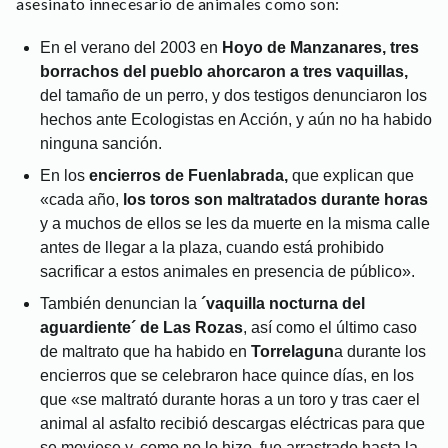
asesinato innecesario de animales como son:
En el verano del 2003 en
Hoyo de Manzanares,
tres
borrachos del pueblo ahorcaron a tres vaquillas,
del tamaño de un perro, y dos testigos denunciaron los
hechos ante Ecologistas en Acción, y aún no ha habido
ninguna sanción.
En los
encierros de Fuenlabrada,
que explican que
«cada año,
los toros son maltratados durante horas
y a muchos de ellos se les da muerte en la misma calle
antes de llegar a la plaza, cuando está prohibido
sacrificar a estos animales en presencia de público».
También denuncian la
´vaquilla nocturna del
aguardiente´ de Las Rozas
, así como el último caso
de maltrato que ha habido en
Torrelagun
a durante los
encierros que se celebraron hace quince días, en los
que «se maltrató durante horas a un toro y tras caer el
animal al asfalto recibió descargas eléctricas para que
se moviese y, como no lo hizo, fue arrastrado hasta la