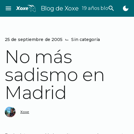
Saltar
menu
Blog de Xoxe
search
dark_mode
19 años bloggeando
al
contenido
25 de septiembre de 2005
⌙
Sin categoría
No más
sadismo en
Madrid
Xoxe