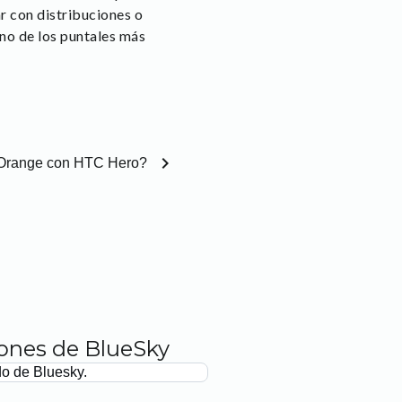
r con distribuciones o
no de los puntales más
chevron_right
 Orange con HTC Hero?
iones de BlueSky
do de Bluesky.