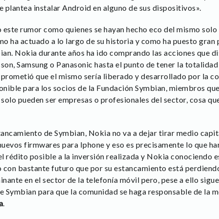
 plantea instalar Android en alguno de sus dispositivos».
o este rumor como quienes se hayan hecho eco del mismo solo
o ha actuado a lo largo de su historia y como ha puesto gran p
bian. Nokia durante años ha ido comprando las acciones que d
on, Samsung o Panasonic hasta el punto de tener la totalidad
 prometió que el mismo sería liberado y desarrollado por la c
ponible para los socios de la Fundación Symbian, miembros qu
y solo pueden ser empresas o profesionales del sector, cosa qu
tancamiento de Symbian, Nokia no va a dejar tirar medio capita
uevos firmwares para Iphone y eso es precisamente lo que harí
 rédito posible a la inversión realizada y Nokia conociendo es
 con bastante futuro que por su estancamiento está perdiend
ante en el sector de la telefonía móvil pero, pese a ello sigue 
de Symbian para que la comunidad se haga responsable de la m
a
.