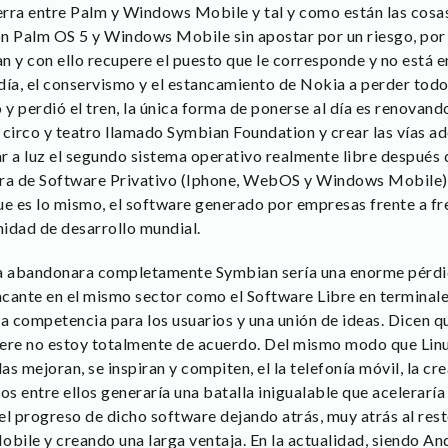
rra entre Palm y Windows Mobile y tal y como están las cosas
on Palm OS 5 y Windows Mobile sin apostar por un riesgo, por
 y con ello recupere el puesto que le corresponde y no está e
día, el conservismo y el estancamiento de Nokia a perder todo 
 y perdió el tren, la única forma de ponerse al día es renovand
l circo y teatro llamado Symbian Foundation y crear las vías a
r a luz el segundo sistema operativo realmente libre después d
uerra de Software Privativo (Iphone, WebOS y Windows Mobile)
ue es lo mismo, el software generado por empresas frente a fr
idad de desarrollo mundial.
ia abandonara completamente Symbian sería una enorme pérdid
incante en el mismo sector como el Software Libre en terminal
a competencia para los usuarios y una unión de ideas. Dicen qu
fiere no estoy totalmente de acuerdo. Del mismo modo que Linu
as mejoran, se inspiran y compiten, el la telefonía móvil, la cr
os entre ellos generaría una batalla inigualable que aceleraría
el progreso de dicho software dejando atrás, muy atrás al re
ile y creando una larga ventaja. En la actualidad, siendo An