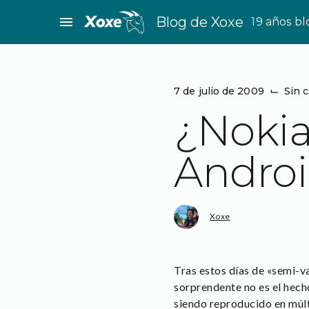
Saltar
menu
Blog de Xoxe
19 años b
al
contenido
7 de julio de 2009
⌙
Sin 
¿Nokia
Androi
Xoxe
Tras estos días de «semi-v
sorprendente no es el hecho
siendo reproducido en múlti