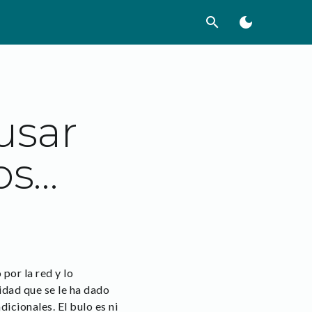
search
dark_mode
usar
os…
por la red y lo
idad que se le ha dado
icionales. El bulo es ni