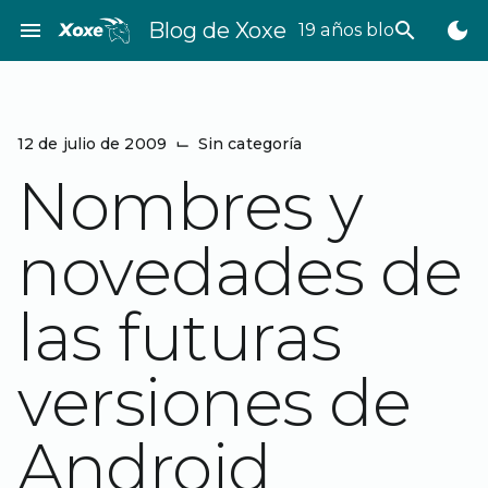
Saltar
menu
Blog de Xoxe
search
dark_mode
19 años bloggeando
al
contenido
12 de julio de 2009
⌙
Sin categoría
Nombres y
novedades de
las futuras
versiones de
Android