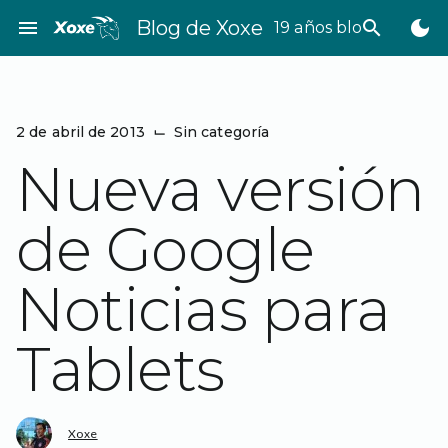
Saltar
menu
Blog de Xoxe
search
dark_mode
19 años bloggeando
al
contenido
2 de abril de 2013
⌙
Sin categoría
Nueva versión
de Google
Noticias para
Tablets
Xoxe