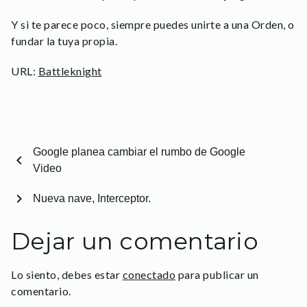
Y si te parece poco, siempre puedes unirte a una Orden, o
fundar la tuya propia.
URL:
Battleknight
Google planea cambiar el rumbo de Google
chevron_left
Video
chevron_right
Nueva nave, Interceptor.
Dejar un comentario
Lo siento, debes estar
conectado
para publicar un
comentario.