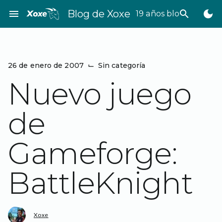
Saltar
menu
Blog de Xoxe
search
dark_mode
19 años bloggeando
al
contenido
26 de enero de 2007
⌙
Sin categoría
Nuevo juego
de
Gameforge:
BattleKnight
Xoxe