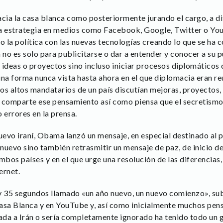
acia la casa blanca como posteriormente jurando el cargo, a d
ta estrategia en medios como Facebook, Google, Twitter o Yo
 la política con las nuevas tecnologías creando lo que se ha 
no es solo para publicitarse o dar a entender y conocer a su 
 ideas o proyectos sino incluso iniciar procesos diplomáticos 
una forma nunca vista hasta ahora en el que diplomacia eran re
os altos mandatarios de un país discutían mejoras, proyectos,
comparte ese pensamiento así como piensa que el secretismo
errores en la prensa.
uevo iraní, Obama lanzó un mensaje, en especial destinado al p
 nuevo sino también retrasmitir un mensaje de paz, de inicio de
mbos países y en el que urge una resolución de las diferencias
ernet.
y 35 segundos llamado «un año nuevo, un nuevo comienzo», subt
 Casa Blanca y en YouTube y, así como inicialmente muchos pe
da a Irán o sería completamente ignorado ha tenido todo un go