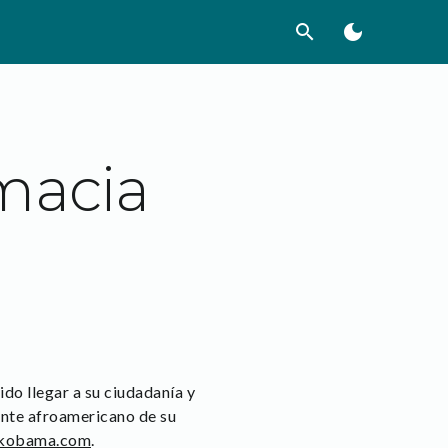
search
dark_mode
macia
o llegar a su ciudadanía y
dente afroamericano de su
ckobama.com
.