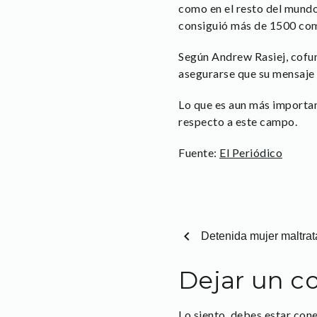
como en el resto del mundo,
consiguió más de 1500 come
Según Andrew Rasiej, cofun
asegurarse que su mensaje 
Lo que es aun más importan
respecto a este campo.
Fuente:
El Periódico
chevron_left
Detenida mujer maltrat
Dejar un c
Lo siento, debes estar
con