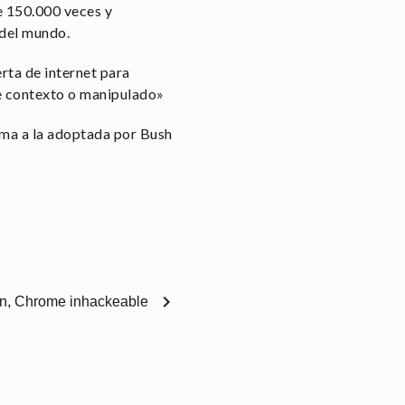
de 150.000 veces y
 del mundo.
rta de internet para
de contexto o manipulado»
ama a la adoptada por Bush
chevron_right
, Chrome inhackeable