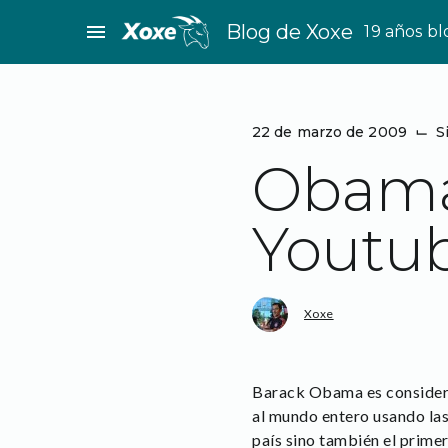
Saltar
menu
Blog de Xoxe
19 años b
al
contenido
22 de marzo de 2009
⌙
S
Obama 
Youtu
Xoxe
Barack Obama es considera
al mundo entero usando las
país sino también el primer