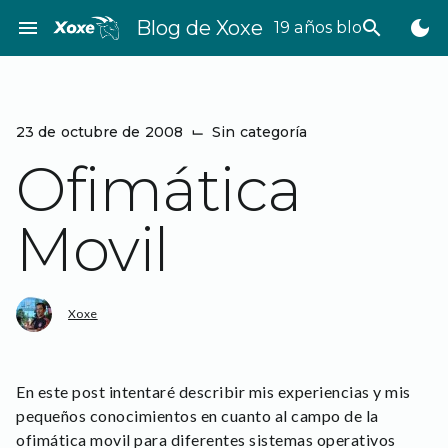
Saltar
menu
Blog de Xoxe
search
dark_mode
19 años bloggeando
al
contenido
23 de octubre de 2008
⌙
Sin categoría
Ofimática
Movil
Xoxe
En este post intentaré describir mis experiencias y mis
pequeños conocimientos en cuanto al campo de la
ofimática movil para diferentes sistemas operativos