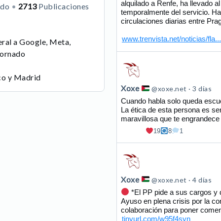
alquilado a Renfe, ha llevado a
ndo
2713
Publicaciones
en
temporalmente del servicio. H
Bluesky
circulaciones diarias entre Pr
www.trenvista.net/noticias/fla...
eral a Google, Meta,
tornado
Ver
publicación
co y Madrid
de
Xoxe
@xoxe.net
3 días
Xoxe
Cuando habla solo queda escuc
La ética de esta persona es se
en
maravillosa que te engrandec
Bluesky
19
8
1
Ver
publicación
de
Xoxe
@xoxe.net
4 días
Xoxe
*El PP pide a sus cargos y 
Ayuso en plena crisis por la c
en
colaboración para poner comen
Bluesky
tinyurl.com/w95f4syn