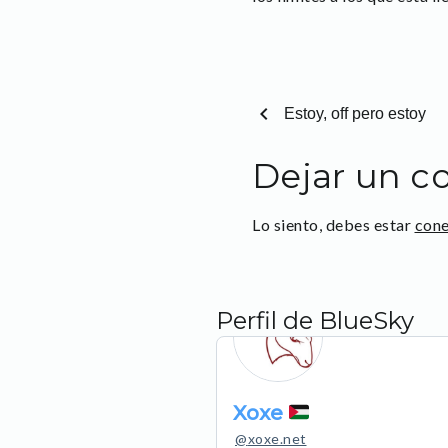
chevron_left
Estoy, off pero estoy
Dejar un c
Lo siento, debes estar
con
Perfil de BlueSky
Xoxe
@
xoxe.net