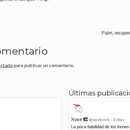
Palm, recuper
omentario
ectado
para publicar un comentario.
Últimas publicac
Ver
publicación
de
Xoxe
@xoxe.net
2 días
Xoxe
La poca fiabilidad de los trene