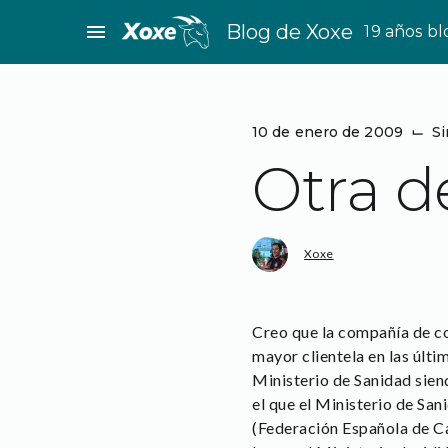
Saltar
menu
Blog de Xoxe
19 años b
al
contenido
10 de enero de 2009
⌙
Si
Otra d
Xoxe
Creo que la compañía de co
mayor clientela en las últi
Ministerio de Sanidad sien
el que el Ministerio de S
(Federación Española de C