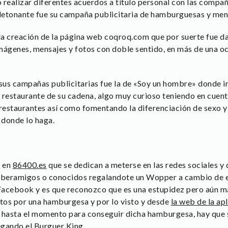
ó realizar diferentes acuerdos a título personal con las compa
 detonante fue su campaña publicitaria de hamburguesas y me
la creación de la página web coqroq.com que por suerte fue da
mágenes, mensajes y fotos con doble sentido, en más de una 
 sus campañas publicitarias fue la de «Soy un hombre» donde i
 restaurante de su cadena, algo muy curioso teniendo en cuent
restaurantes así como fomentando la diferenciación de sexo y
 donde lo haga.
o en
86400.es
que se dedican a meterse en las redes sociales y
ciberamigos o conocidos regalandote un Wopper a cambio de el
 Facebook y es que reconozco que es una estupidez pero aún m
ctos por una hamburgesa y por lo visto y desde
la web de la a
 hasta el momento para conseguir dicha hamburgesa, hay que s
legando el Burguer King.