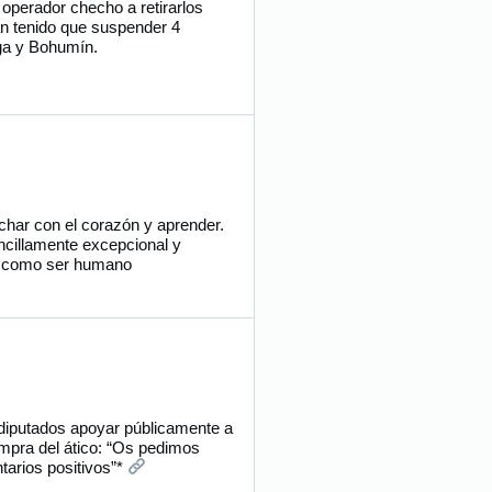
l operador checho a retirarlos
an tenido que suspender 4
aga y Bohumín.
har con el corazón y aprender.
ncillamente excepcional y
e como ser humano
diputados apoyar públicamente a
ompra del ático: “Os pedimos
tarios positivos”*