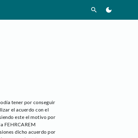
search
dark_mode
odía tener por conseguir
lizar el acuerdo con el
siendo este el motivo por
con la FEHRCAREM
siones dicho acuerdo por