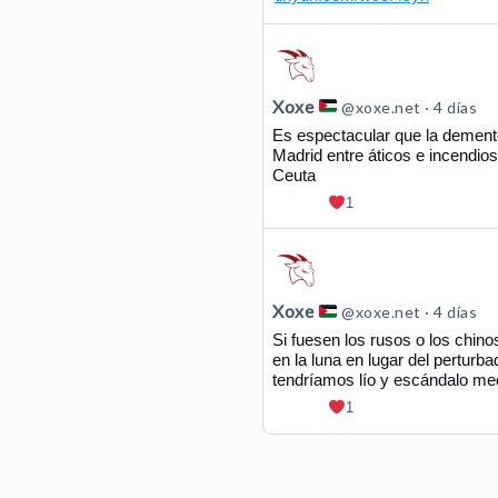
Ver
publicación
de
Xoxe
@xoxe.net
4 días
Xoxe
Es espectacular que la dement
Madrid entre áticos e incendio
en
Ceuta
Bluesky
1
Ver
publicación
de
Xoxe
@xoxe.net
4 días
Xoxe
Si fuesen los rusos o los chin
en la luna en lugar del pertur
en
tendríamos lío y escándalo med
Bluesky
1