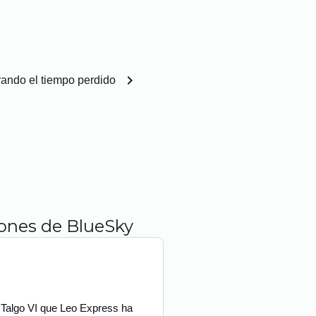
chevron_right
ando el tiempo perdido
iones de BlueSky
s Talgo VI que Leo Express ha