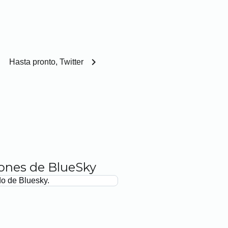
chevron_right
Hasta pronto, Twitter
iones de BlueSky
do de Bluesky.