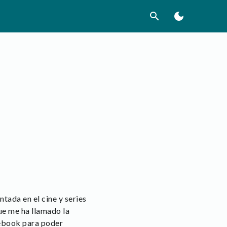
search
dark_mode
tada en el cine y series
ue me ha llamado la
acebook para poder