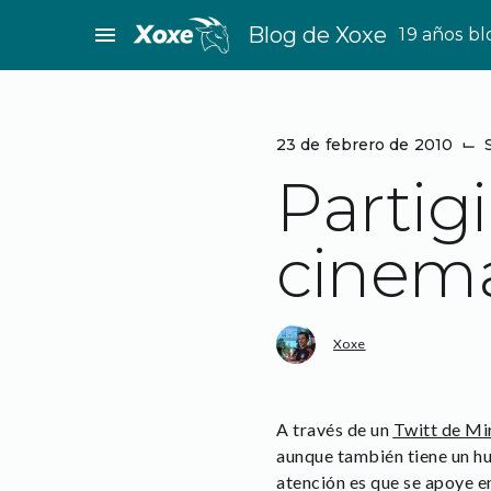
Saltar
menu
Blog de Xoxe
19 años b
al
contenido
23 de febrero de 2010
⌙
Partigi
cinema
Xoxe
A través de un
Twitt de Mi
aunque también tiene un h
atención es que se apoye en