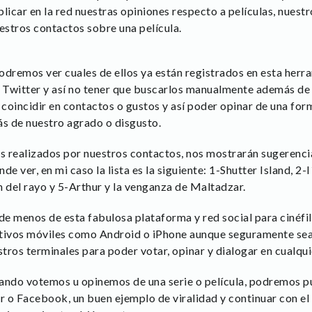
licar en la red nuestras opiniones respecto a películas, nuest
estros contactos sobre una película.
odremos ver cuales de ellos ya están registrados en esta herr
Twitter y así no tener que buscarlos manualmente además de 
incidir en contactos o gustos y así poder opinar de una form
ás de nuestro agrado o disgusto.
tos realizados por nuestros contactos, nos mostrarán sugerenci
e ver, en mi caso la lista es la siguiente: 1-Shutter Island, 2-I
n del rayo y 5-Arthur y la venganza de Maltadzar.
e menos de esta fabulosa plataforma y red social para cinéfil
ativos móviles como Android o iPhone aunque seguramente sea
ros terminales para poder votar, opinar y dialogar en cualquie
ando votemos u opinemos de una serie o película, podremos p
r o Facebook, un buen ejemplo de viralidad y continuar con el 