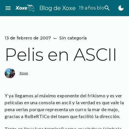
Saltar
menu
Blog de Xoxe
search
dark_mode
19 años bloggeando
al
contenido
13 de febrero de 2007
⌙
Sin categoría
Pelis en ASCII
Xoxe
Y ya llegamos al máximo exponente del frikismo y es ver
películas en una consola en ascii y la verdad es que vale la
pena verlas porque representa un curro la mar de majo,
gracias a RoBeRTiCo del team que facilitó la dirección.
Tanto en linux (una terminal) como en windows (símbolo