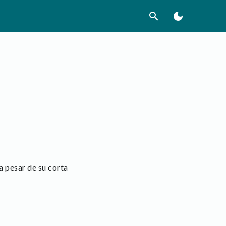
search
dark_mode
 a pesar de su corta