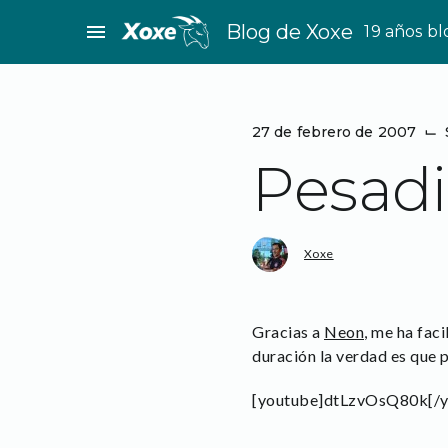
Saltar
menu
Blog de Xoxe
19 años b
al
contenido
27 de febrero de 2007
⌙
Pesadi
Xoxe
Gracias a
Neon
, me ha fac
duración la verdad es que 
[youtube]dtLzvOsQ80k[/y