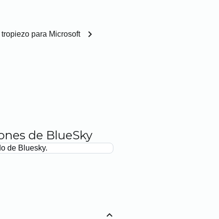
chevron_right
 tropiezo para Microsoft
iones de BlueSky
do de Bluesky.
expand_less