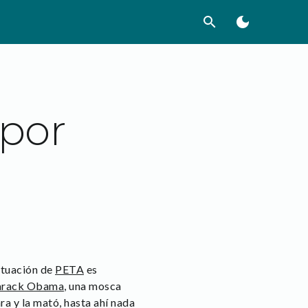
search
dark_mode
 por
ctuación de
PETA
es
arack Obama
, una mosca
 y la mató, hasta ahí nada