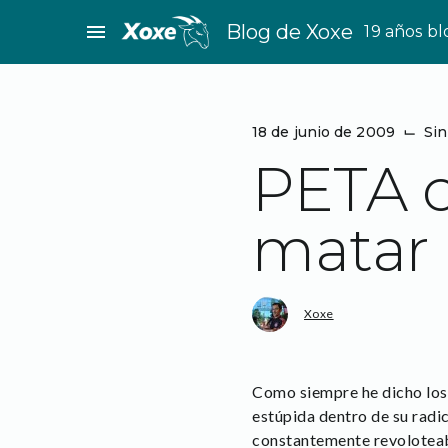
Saltar
menu
Blog de Xoxe
19 años b
al
contenido
18 de junio de 2009
⌙
Sin
PETA c
matar
Xoxe
Como siempre he dicho los 
estúpida dentro de su radic
constantemente revoloteab