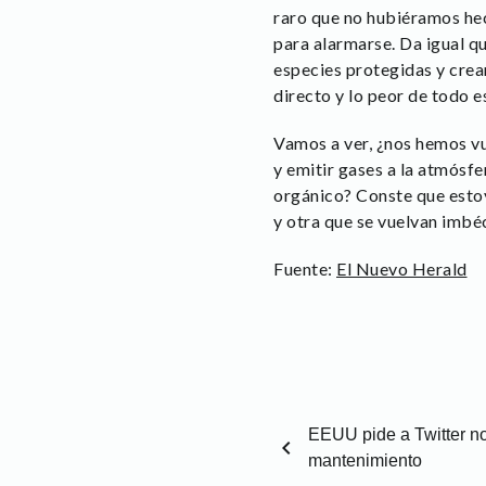
raro que no hubiéramos he
para alarmarse. Da igual q
especies protegidas y crea
directo y lo peor de todo es
Vamos a ver, ¿nos hemos vu
y emitir gases a la atmósfe
orgánico? Conste que estoy
y otra que se vuelvan imbé
Fuente:
El Nuevo Herald
EEUU pide a Twitter n
chevron_left
mantenimiento