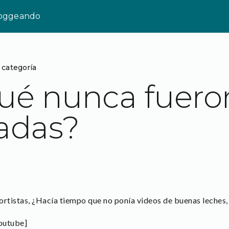
loggeando
 categoría
ué nunca fueron
adas?
ortistas, ¿Hacía tiempo que no ponía videos de buenas leches,
outube]