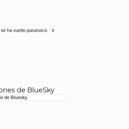
chevron_right
 se ha vuelto paranoico
iones de BlueSky
do de Bluesky.