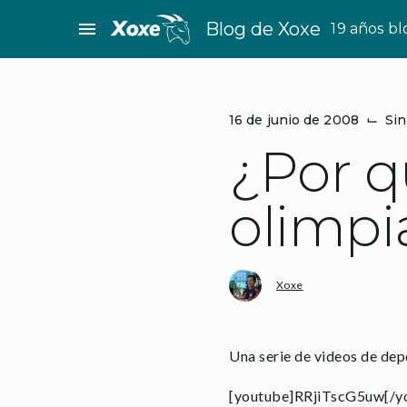
Saltar
menu
Blog de Xoxe
19 años b
al
contenido
16 de junio de 2008
⌙
Sin
¿Por q
olimpi
Xoxe
Una serie de videos de dep
[youtube]RRjiTscG5uw[/y