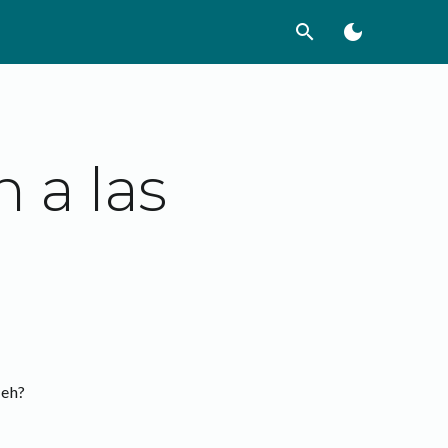
search
dark_mode
 a las
 eh?