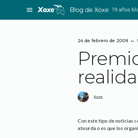
Saltar
menu
Blog de Xoxe
19 años b
al
contenido
24 de febrero de 2009
⌙
Premio
realid
Xoxe
Con este tipo de noticias c
absurda o es que los organ