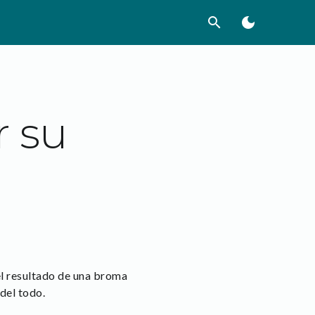
search
dark_mode
r su
 el resultado de una broma
del todo.