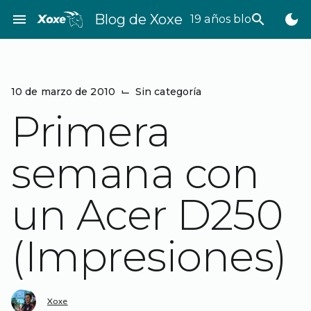
Saltar
menu
Blog de Xoxe
search
dark_mode
19 años bloggeando
al
contenido
10 de marzo de 2010
⌙
Sin categoría
Primera
semana con
un Acer D250
(Impresiones)
Xoxe