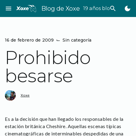
Saltar
menu
Blog de Xoxe
search
dark_mode
19 años bloggeando
al
contenido
16 de febrero de 2009
⌙
Sin categoría
Prohibido
besarse
Xoxe
Es a la decisión que han llegado los responsables de la
estación británica Cheshire. Aquellas escenas típicas
cinematográficas de interminables despedidas de una