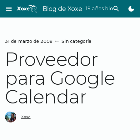
Saltar
menu
Blog de Xoxe
search
dark_mode
19 años bloggeando
al
contenido
31 de marzo de 2008
⌙
Sin categoría
Proveedor
para Google
Calendar
Xoxe