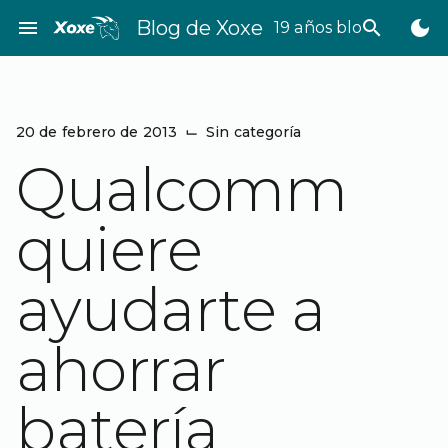
Saltar
menu
Blog de Xoxe
search
dark_mode
19 años bloggeando
al
contenido
20 de febrero de 2013
⌙
Sin categoría
Qualcomm
quiere
ayudarte a
ahorrar
batería