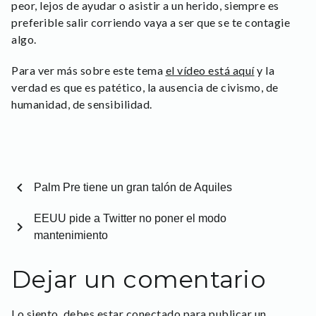
peor, lejos de ayudar o asistir a un herido, siempre es
preferible salir corriendo vaya a ser que se te contagie
algo.
Para ver más sobre este tema
el vídeo está aquí
y la
verdad es que es patético, la ausencia de civismo, de
humanidad, de sensibilidad.
chevron_left
Palm Pre tiene un gran talón de Aquiles
EEUU pide a Twitter no poner el modo
chevron_right
mantenimiento
Dejar un comentario
Lo siento, debes estar
conectado
para publicar un