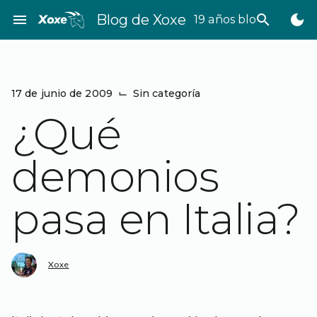
Saltar
menu
Blog de Xoxe
search
dark_mode
19 años bloggeando
al
contenido
17 de junio de 2009
⌙
Sin categoría
¿Qué
demonios
pasa en Italia?
Xoxe