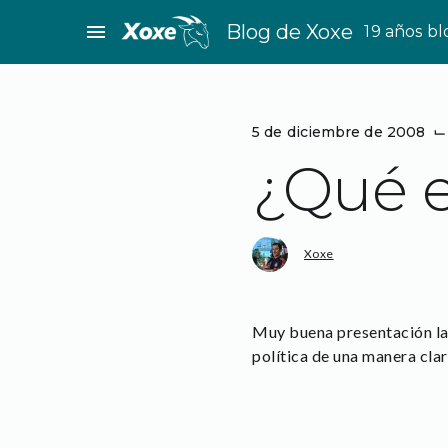
Saltar
menu
Blog de Xoxe
19 años b
al
contenido
5 de diciembre de 2008
⌙
¿Qué es
Xoxe
Muy buena presentación la 
política de una manera clar