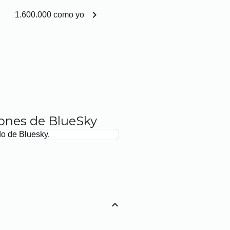
chevron_right
1.600.000 como yo
iones de BlueSky
do de Bluesky.
expand_less