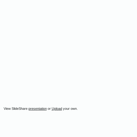
View SlideShare
presentation
or
Upload
your own.