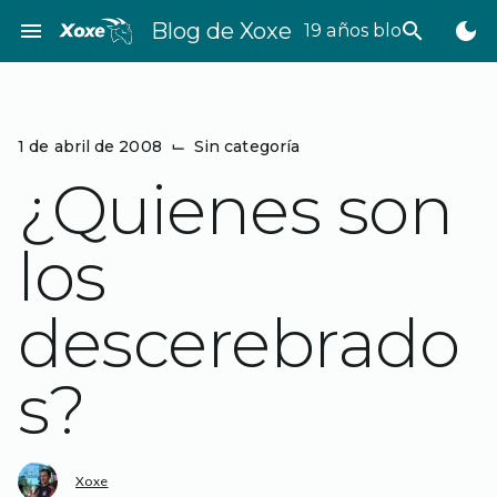
Saltar
menu
Blog de Xoxe
search
dark_mode
19 años bloggeando
al
contenido
1 de abril de 2008
⌙
Sin categoría
¿Quienes son
los
descerebrado
s?
Xoxe