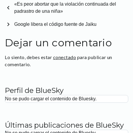
«Es peor abortar que la violación continuada del
chevron_left
padrastro de una niña»
chevron_right
Google libera el código fuente de Jaiku
Dejar un comentario
Lo siento, debes estar
conectado
para publicar un
comentario.
Perfil de BlueSky
No se pudo cargar el contenido de Bluesky.
Últimas publicaciones de BlueSky
No se pudo cargar el contenido de Bluesky.