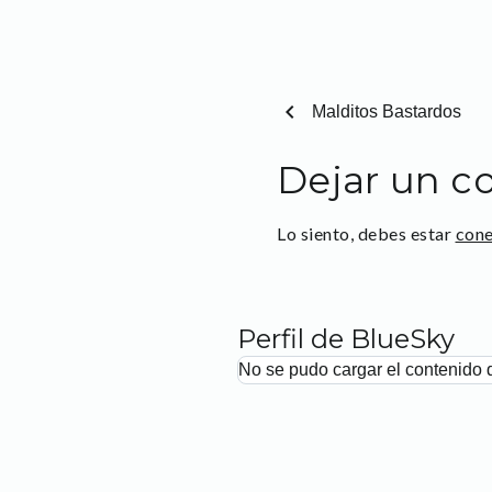
chevron_left
Malditos Bastardos
Dejar un c
Lo siento, debes estar
con
Perfil de BlueSky
No se pudo cargar el contenido 