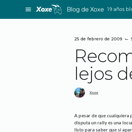
Saltar
menu
Blog de Xoxe
19 años b
al
contenido
25 de febrero de 2009
⌙
Recom
lejos d
Xoxe
A pesar de que cualquiera p
disputa un rally es una loc
listo para saber que si apa