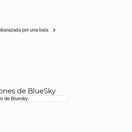
chevron_right
barazada por una bala
iones de BlueSky
do de Bluesky.