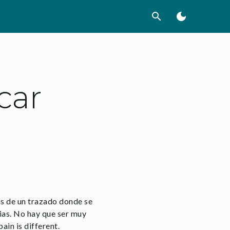
search
dark_mode
car
as de un trazado donde se
cias. No hay que ser muy
ain is different.