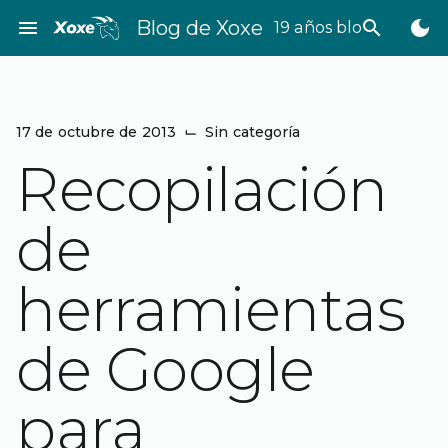
Saltar
menu
Blog de Xoxe
search
dark_mode
19 años bloggeando
al
contenido
17 de octubre de 2013
⌙
Sin categoría
Recopilación
de
herramientas
de Google
para