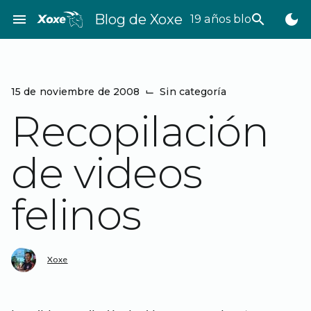
Saltar
menu
Blog de Xoxe
search
dark_mode
19 años bloggeando
al
contenido
15 de noviembre de 2008
⌙
Sin categoría
Recopilación
de videos
felinos
Xoxe