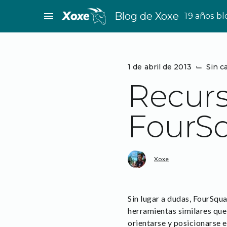
Saltar
menu
Blog de Xoxe
19 años b
al
contenido
1 de abril de 2013
⌙
Sin c
Recurs
FourSq
Xoxe
Sin lugar a dudas, FourSqua
herramientas similares que
orientarse y posicionarse 