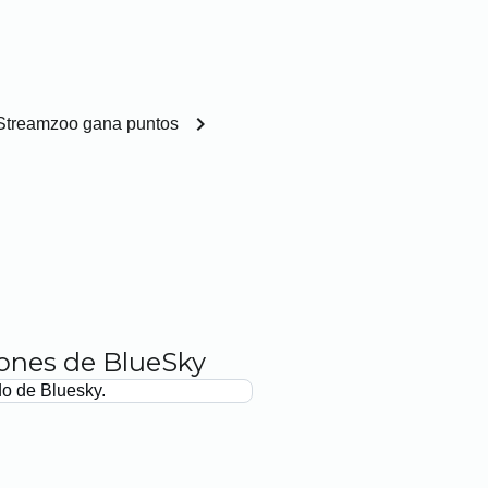
chevron_right
Streamzoo gana puntos
iones de BlueSky
do de Bluesky.