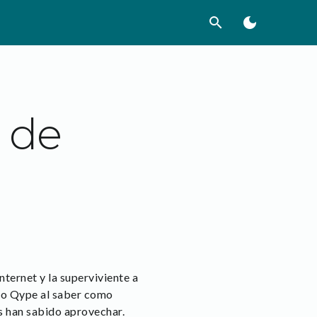
search
dark_mode
 de
ternet y la superviviente a
a o Qype al saber como
s han sabido aprovechar.