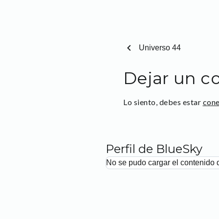
chevron_left
Universo 44
Dejar un c
Lo siento, debes estar
con
Perfil de BlueSky
No se pudo cargar el contenido 