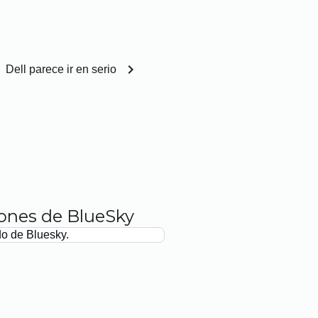
chevron_right
Dell parece ir en serio
iones de BlueSky
do de Bluesky.