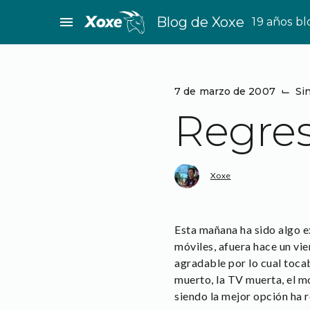
Saltar
menu
Blog de Xoxe
19 años b
al
contenido
7 de marzo de 2007
⌙
Si
Regres
Xoxe
Esta mañana ha sido algo ex
móviles, afuera hace un vi
agradable por lo cual toca
muerto, la TV muerta, el m
siendo la mejor opción ha re