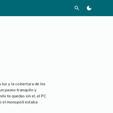
search
dark_mode
 luz y la cobertura de los
un paseo tranquilo y
o te quedas sin el, el PC
do el monopoli estaba