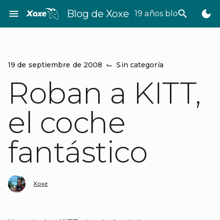
Saltar
menu
Blog de Xoxe
search
dark_mode
19 años bloggeando
al
contenido
19 de septiembre de 2008
⌙
Sin categoría
Roban a KITT,
el coche
fantástico
Xoxe