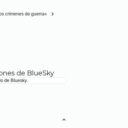
chevron_right
 los crímenes de guerra»
iones de BlueSky
do de Bluesky.
expand_less