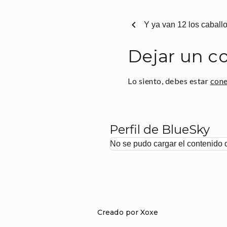
chevron_left
Y ya van 12 los caball
Dejar un c
Lo siento, debes estar
con
Perfil de BlueSky
No se pudo cargar el contenido 
Creado por Xoxe