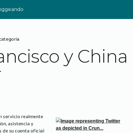
loggeando
categoría
ancisco y China
r
n servicio realmente
ión, asistencia y
 de su cuenta oficial