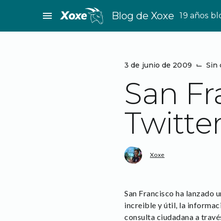
Saltar
menu
Blog de Xoxe
19 años b
al
contenido
3 de junio de 2009
⌙
Sin 
San Fr
Twitte
Xoxe
San Francisco ha lanzado u
increible y útil, la informac
consulta ciudadana a través