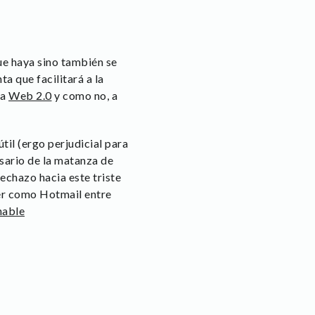
ue haya sino también se
 que facilitará a la
la
Web 2.0
y como no, a
til (ergo perjudicial para
rsario de la matanza de
echazo hacia este triste
ter como Hotmail entre
able