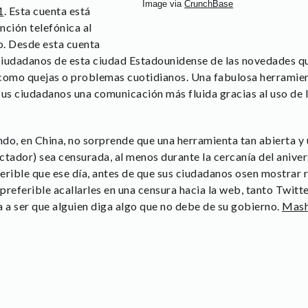
Image via
CrunchBase
1
. Esta cuenta está
ención telefónica al
o. Desde esta cuenta
 ciudadanos de esta ciudad Estadounidense de las novedades q
como quejas o problemas cuotidianos. Una fabulosa herramienta
sus ciudadanos una comunicación más fluida gracias al uso de 
ndo, en China, no sorprende que una herramienta tan abierta y ú
ictador) sea censurada, al menos durante la cercanía del anive
erible que ese día, antes de que sus ciudadanos osen mostrar r
preferible acallarles en una censura hacia la web, tanto Twit
a a ser que alguien diga algo que no debe de su gobierno.
Mash