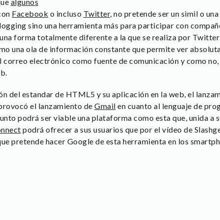
que
algunos
con
Facebook
o incluso
Twitter
, no pretende ser un simil o u
logging sino una herramienta más para participar con compañer
e una forma totalmente diferente a la que se realiza por Twitt
mo una ola de información constante que permite ver absolut
l correo electrónico como fuente de comunicación y como no,
b.
ón del estandar de HTML5 y su aplicación en la web, el lanz
e provocó el lanzamiento de
Gmail
en cuanto al lenguaje de pr
punto podrá ser viable una plataforma como esta que, unida a
onnect
podrá ofrecer a sus usuarios que por el vídeo de Slashg
que pretende hacer Google de esta herramienta en los smartp