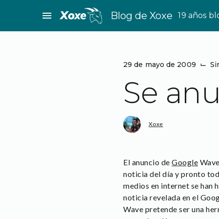
Saltar
menu
Blog de Xoxe
19 años b
al
contenido
29 de mayo de 2009
⌙
Si
Se an
Xoxe
El anuncio de
Google
Wave 
noticia del día y pronto to
medios en internet se han 
noticia revelada en el Goo
Wave pretende ser una her