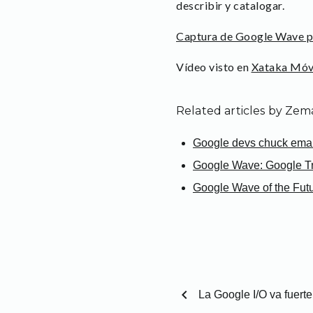
describir y catalogar.
Captura de Google Wave p
Vídeo visto en
Xataka Móv
Related articles by Zem
Google devs chuck email
Google Wave: Google Tr
Google Wave of the Fut
chevron_left
La Google I/O va fuerte