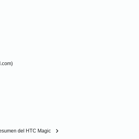
.com)
chevron_right
esumen del HTC Magic