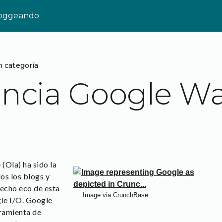
loggeando
n categoría
uncia Google W
(Ola) ha sido la
dos los blogs y
hecho eco de esta
Image via
CrunchBase
gle I/O. Google
ramienta de