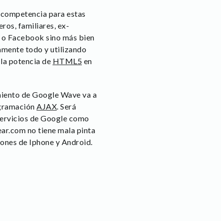
na competencia para estas
os, familiares, ex-
er o Facebook sino más bien
amente todo y utilizando
 la potencia de
HTML5
en
amiento de Google Wave va a
ogramación
AJAX
. Será
 servicios de Google como
ear.com no tiene mala pinta
hones de Iphone y Android.