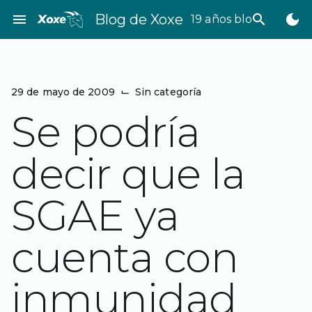
Saltar
menu
Blog de Xoxe
search
dark_mode
19 años bloggeando
al
contenido
29 de mayo de 2009
⌙
Sin categoría
Se podría
decir que la
SGAE ya
cuenta con
inmunidad