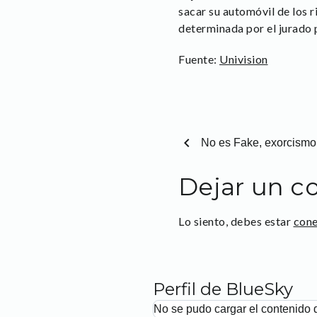
sacar su automóvil de los r
determinada por el jurado p
Fuente:
Univision
chevron_left
No es Fake, exorcism
Dejar un c
Lo siento, debes estar
con
Perfil de BlueSky
No se pudo cargar el contenido 