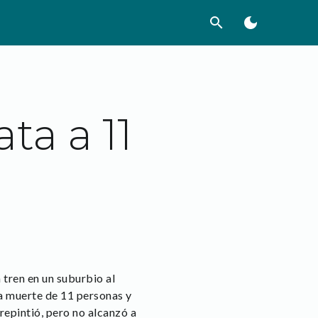
search
dark_mode
ta a 11
 tren en un suburbio al
la muerte de 11 personas y
repintió, pero no alcanzó a