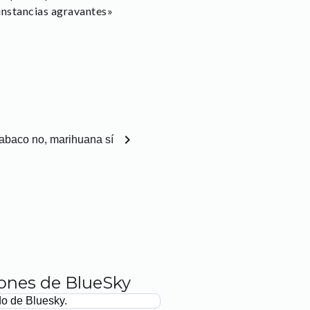
rcunstancias agravantes»
chevron_right
abaco no, marihuana sí
iones de BlueSky
do de Bluesky.