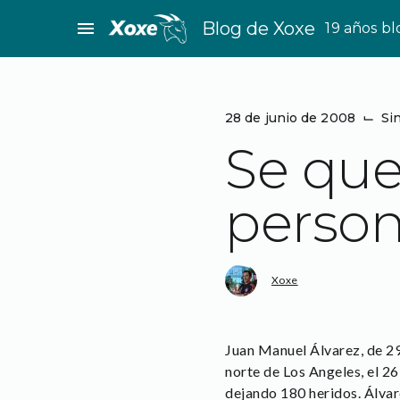
Saltar
menu
Blog de Xoxe
19 años b
al
contenido
28 de junio de 2008
⌙
Si
Se quer
perso
Xoxe
Juan Manuel Álvarez, de 29 
norte de Los Angeles, el 2
dejando 180 heridos. Álvar