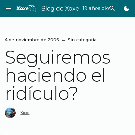
Saltar
menu
Blog de Xoxe
search
dark_mode
19 años bloggeando
al
contenido
4 de noviembre de 2006
⌙
Sin categoría
Seguiremos
haciendo el
ridículo?
Xoxe