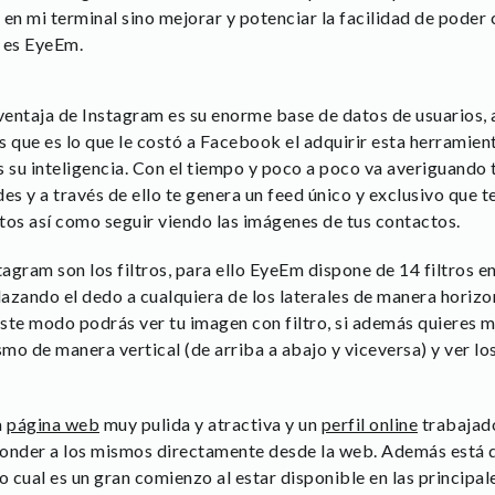
n mi terminal sino mejorar y potenciar la facilidad de poder
 es EyeEm.
 ventaja de Instagram es su enorme base de datos de usuarios, 
s que es lo que le costó a Facebook el adquirir esta herramien
 su inteligencia. Con el tiempo y poco a poco va averiguando t
edes y a través de ello te genera un feed único y exclusivo que 
tos así como seguir viendo las imágenes de tus contactos.
tagram son los filtros, para ello EyeEm dispone de 14 filtros e
azando el dedo a cualquiera de los laterales de manera horizo
 este modo podrás ver tu imagen con filtro, si además quieres 
mo de manera vertical (de arriba a abajo y viceversa) y ver l
a
página web
muy pulida y atractiva y un
perfil online
trabajado
ponder a los mismos directamente desde la web. Además está d
 cual es un gran comienzo al estar disponible en las principa