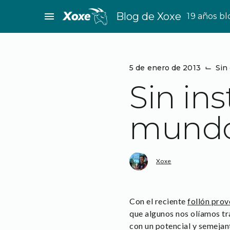
Saltar
menu
Blog de Xoxe
19 años b
al
contenido
5 de enero de 2013
⌙
Sin
Sin in
mundo
Xoxe
Con el reciente
follón prov
que algunos nos olíamos tr
con un potencial y semejan