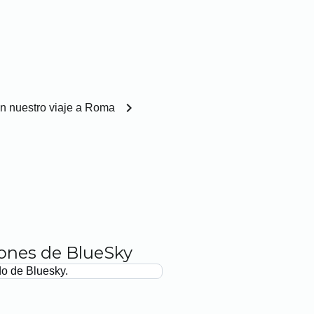
chevron_right
 en nuestro viaje a Roma
iones de BlueSky
do de Bluesky.