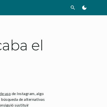
search
dark_mode
caba el
 de uso
de Instagram, algo
a búsqueda de alternativas
nsiguió sustituir