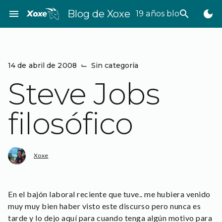
Saltar
menu
Blog de Xoxe
search
dark_mode
19 años bloggeando
al
contenido
14 de abril de 2008
⌙
Sin categoría
Steve Jobs
filosófico
Xoxe
En el bajón laboral reciente que tuve.. me hubiera venido
muy muy bien haber visto este discurso pero nunca es
tarde y lo dejo aquí para cuando tenga algún motivo para