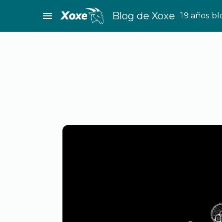
Saltar
menu
Blog de Xoxe
19 años b
al
contenido