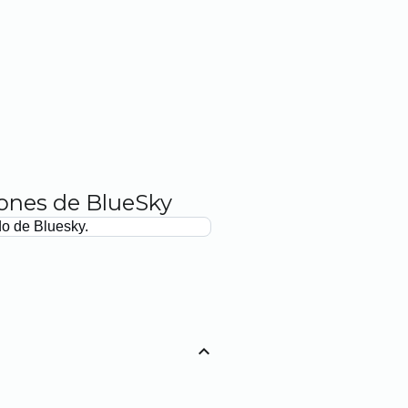
iones de BlueSky
do de Bluesky.
expand_less