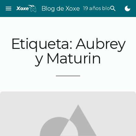
Saltar
menu
Blog de Xoxe
search
dark_mode
19 años bloggeando
al
contenido
Etiqueta:
Aubrey
y Maturin