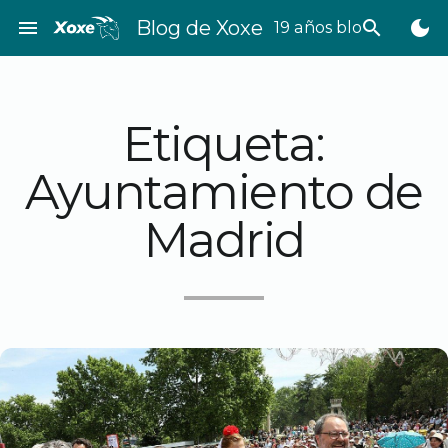
Saltar
menu
Blog de Xoxe
search
dark_mode
19 años bloggeando
al
contenido
Etiqueta:
Ayuntamiento de
Madrid