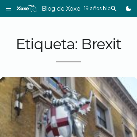
Saltar
menu
Blog de Xoxe
search
dark_mode
19 años bloggeando
al
contenido
Etiqueta:
Brexit