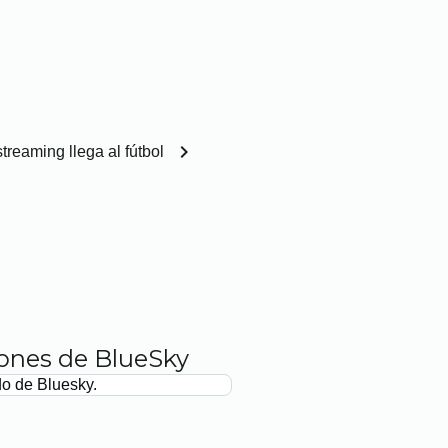
chevron_right
streaming llega al fútbol
iones de BlueSky
do de Bluesky.