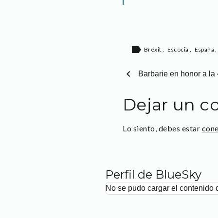
label
Brexit
,
Escocia
,
España
chevron_left
Barbarie en honor a l
Dejar un c
Lo siento, debes estar
con
Perfil de BlueSky
No se pudo cargar el contenido 