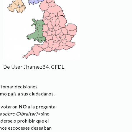
De User:Jhamez84, GFDL
e tomar decisiones
omo país a sus ciudadanos.
 votaron
NO
a la pregunta
a sobre Gibraltar?»
sino
derse o prohibir que el
danos escoceses deseaban