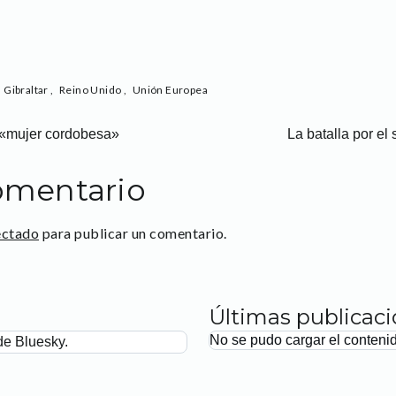
,
Gibraltar
,
Reino Unido
,
Unión Europea
a «mujer cordobesa»
La batalla por el 
omentario
ectado
para publicar un comentario.
Últimas publicac
No se pudo cargar el conteni
de Bluesky.