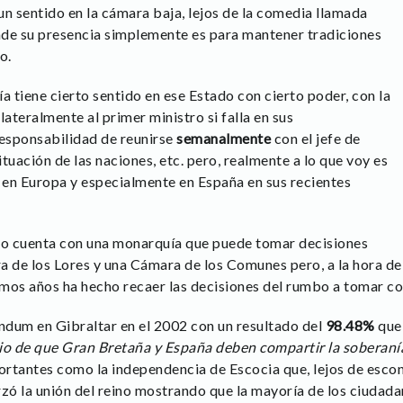
 sentido en la cámara baja, lejos de la comedia llamada
nde su presencia simplemente es para mantener tradiciones
o.
a tiene cierto sentido en ese Estado con cierto poder, con la
lateralmente al primer ministro si falla en sus
responsabilidad de reunirse
semanalmente
con el jefe de
tuación de las naciones, etc. pero, realmente a lo que voy es
o en Europa y especialmente en España en sus recientes
ido cuenta con una monarquía que puede tomar decisiones
a de los Lores y una Cámara de los Comunes pero, a la hora d
timos años ha hecho recaer las decisiones del rumbo a tomar c
endum en Gibraltar en el 2002 con un resultado del
98.48%
que
io de que Gran Bretaña y España deben compartir la soberaní
rtantes como la independencia de Escocia que, lejos de escon
rzó la unión del reino mostrando que la mayoría de los ciuda