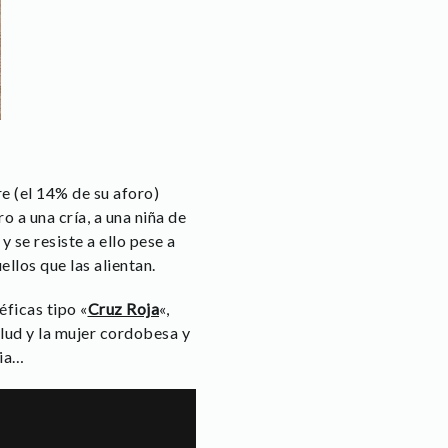
e (el 14% de su aforo)
 a una cría, a una niña de
y se resiste a ello pese a
llos que las alientan.
éficas tipo «
Cruz Roja
«,
Salud y la mujer cordobesa y
cia…