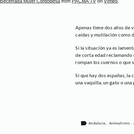
Becerrada Mujer Cordobesa
from
PACMA TV
on
Vimeo
.
Apenas tiene dos años de v
caídas y mutilación como d
Si la situación ya es lamen
de corta edad reclamando qu
rompan los cuernos o que se
Si que hay dos españas, la c
una vaquilla, un gato o una
label
Andalucía
,
Animalismo
,