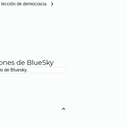
chevron_right
 lección de democracia
iones de BlueSky
do de Bluesky.
expand_less