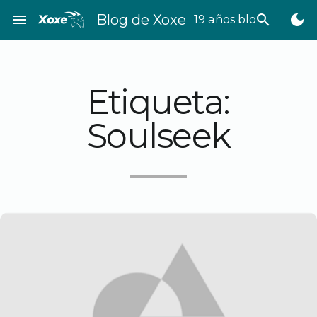
Saltar
menu
Blog de Xoxe
search
dark_mode
19 años bloggeando
al
contenido
Etiqueta:
Soulseek