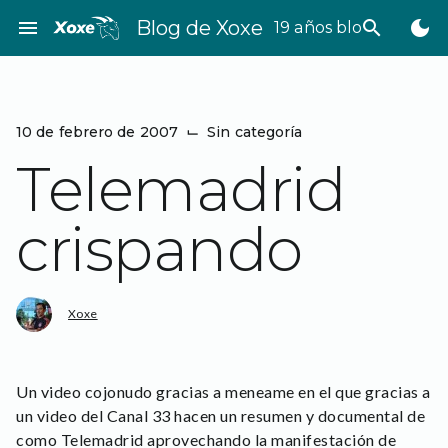
Saltar
menu
Blog de Xoxe
search
dark_mode
19 años bloggeando
al
contenido
10 de febrero de 2007
⌙
Sin categoría
Telemadrid
crispando
Xoxe
Un video cojonudo gracias a meneame en el que gracias a
un video del Canal 33 hacen un resumen y documental de
como Telemadrid aprovechando la manifestación de