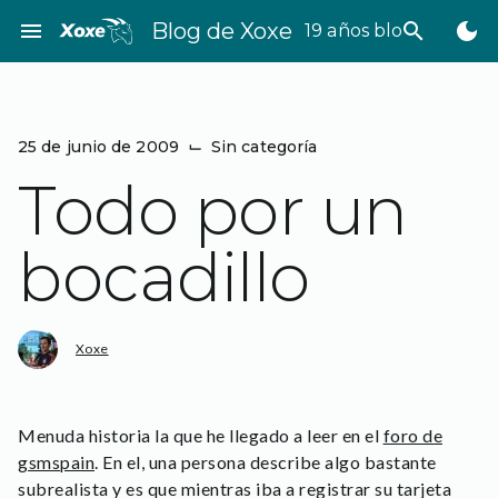
Saltar
menu
Blog de Xoxe
search
dark_mode
19 años bloggeando
al
contenido
25 de junio de 2009
⌙
Sin categoría
Todo por un
bocadillo
Xoxe
Menuda historia la que he llegado a leer en el
foro de
gsmspain
. En el, una persona describe algo bastante
subrealista y es que mientras iba a registrar su tarjeta