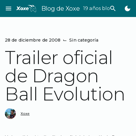
Saltar
menu
Blog de Xoxe
search
dark_mode
19 años bloggeando
al
contenido
28 de diciembre de 2008
⌙
Sin categoría
Trailer oficial
de Dragon
Ball Evolution
Xoxe